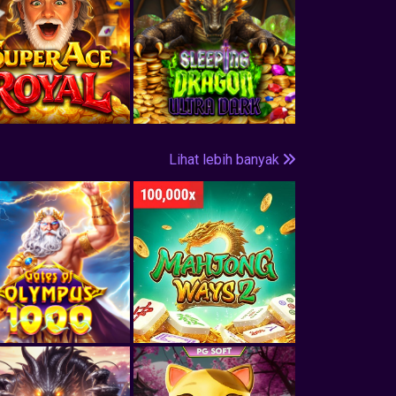
Lihat lebih banyak