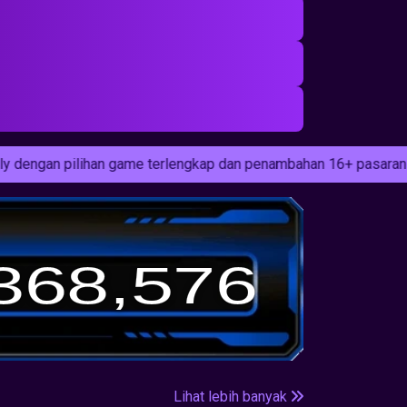
dan penambahan 16+ pasaran togel.
442,077
Lihat lebih banyak