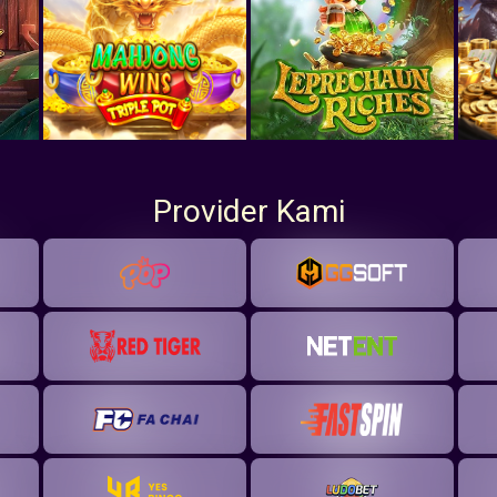
Provider Kami