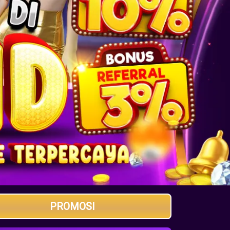
PROMOSI