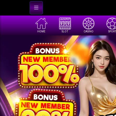
//under row-loginmenu
HOME
SLOT
CASINO
SPOR