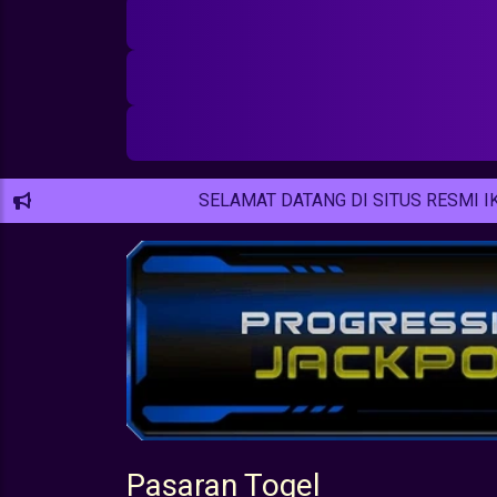
DATANG DI SITUS RESMI IKUT4D. Sekarang IKUT4D hadir ke tampi
Pasaran Togel