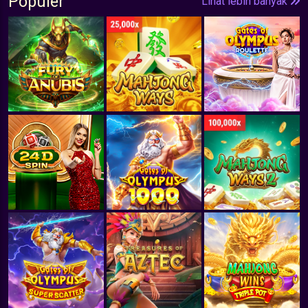
Populer
Lihat lebih banyak