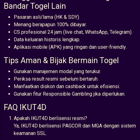
Bandar Togel Lain
Pasaran asli/lama (HK & SDY).
Menang berapapun 100% dibayar.
CS profesional 24 jam (live chat, WhatsApp, Telegram).
Data keluaran historis lengkap.
Aplikasi mobile (APK) yang ringan dan user-friendly.
Tips Aman & Bijak Bermain Togel
Gunakan manajemen modal yang terukur.
Periksa result resmi sebelum bertaruh.
Manfaatkan diskon dan cashback untuk efisiensi.
Gunakan fitur Responsible Gambling jika diperlukan.
FAQ IKUT4D
Apakah IKUT4D berlisensi resmi?
Ya, IKUT4D berlisensi PAGCOR dan MGA dengan sistem
keamanan SSL.