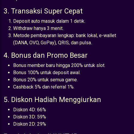
3. Transaksi Super Cepat
Deposit auto masuk dalam 1 detik.
Withdraw hanya 3 menit.
Metode pembayaran lengkap: bank lokal, e-wallet
(DANA, OVO, GoPay), QRIS, dan pulsa.
4. Bonus dan Promo Besar
Bonus member baru hingga 200% untuk slot.
Bonus 100% untuk deposit awal.
Bonus 20% untuk semua game.
Cashback 5% dan referral 1%.
5. Diskon Hadiah Menggiurkan
Diskon 4D: 66%
Diskon 3D: 59%
Diskon 2D: 29%