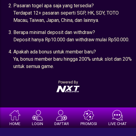
Pasaran togel apa saja yang tersedia?
Terdapat 12+ pasaran seperti SGP, HK, SDY, TOTO
Macau, Taiwan, Japan, China, dan lainnya.
Berapa minimal deposit dan withdraw?
Deposit hanya Rp10.000 dan withdraw mulai Rp50.000.
Apakah ada bonus untuk member baru?
Ya, bonus member baru hingga 200% untuk slot dan 20%
untuk semua game.
Powered By
HOME
LOGIN
DAFTAR
PROMOSI
LIVE CHAT