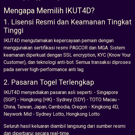
Mengapa Memilih IKUT4D?
1. Lisensi Resmi dan Keamanan Tingkat
Tinggi
IKUT4D mengutamakan kepercayaan pemain dengan
menggunakan sertifikasi resmi PAGCOR dan MGA. Sistem
keamanan diperkuat dengan SSL encryption, KYC (Know Your
Customer), dan teknologi anti-bot. Semua transaksi diproses
pada server high-performance anti lag.
2. Pasaran Togel Terlengkap
IKUT4D menyediakan pasaran asli seperti: - Singapore
(SGP) - Hongkong (HK) - Sydney (SDY) - TOTO Macau -
China, Taiwan, Japan, Cambodia, Oregon - Kingkong 4D,
Neywork Mid - Sydney Lotto, Hongkong Lotto
Seluruh hasil keluaran diambil langsung dari sumber resmi
dan diperbarui secara real-time.