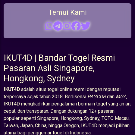
Temui Kami
IKUT4D | Bandar Togel Resmi
Pasaran Asli Singapore,
Hongkong, Sydney
IKUT4D
adalah situs togel online resmi dengan reputasi
terpercaya sejak tahun 2018. Berlisensi
PAGCOR
dan
MGA
,
IKUT4D menghadirkan pengalaman bermain togel yang aman,
cepat, dan transparan. Dengan dukungan 12+ pasaran
populer seperti Singapore, Hongkong, Sydney, TOTO Macau,
Taiwan, Japan, China, hingga Oregon, IKUT4D menjadi pilihan
utama bagi penggemar togel di Indonesia.