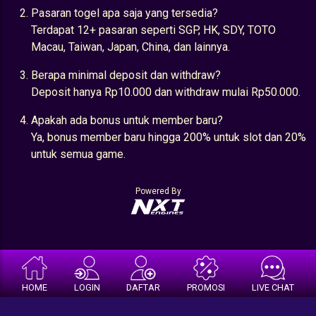
Pasaran togel apa saja yang tersedia?
Terdapat 12+ pasaran seperti SGP, HK, SDY, TOTO
Macau, Taiwan, Japan, China, dan lainnya.
Berapa minimal deposit dan withdraw?
Deposit hanya Rp10.000 dan withdraw mulai Rp50.000.
Apakah ada bonus untuk member baru?
Ya, bonus member baru hingga 200% untuk slot dan 20%
untuk semua game.
Powered By
HOME
LOGIN
DAFTAR
PROMOSI
LIVE CHAT