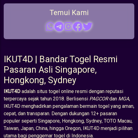
Temui Kami
IKUT4D | Bandar Togel Resmi
Pasaran Asli Singapore,
Hongkong, Sydney
IKUT4D
adalah situs togel online resmi dengan reputasi
terpercaya sejak tahun 2018. Berlisensi
PAGCOR
dan
MGA
,
IKUT4D menghadirkan pengalaman bermain togel yang aman,
cepat, dan transparan. Dengan dukungan 12+ pasaran
populer seperti Singapore, Hongkong, Sydney, TOTO Macau,
Taiwan, Japan, China, hingga Oregon, IKUT4D menjadi pilihan
utama bagi penggemar togel di Indonesia.