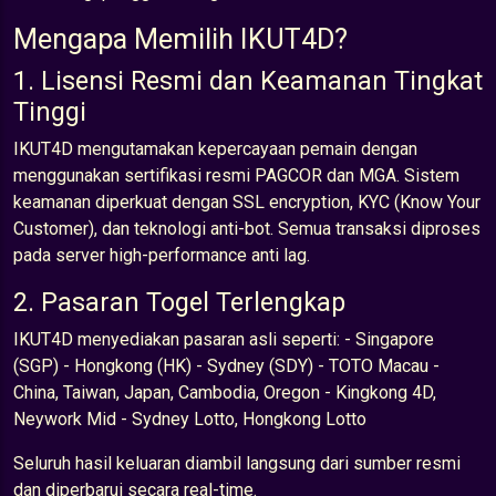
Mengapa Memilih IKUT4D?
1. Lisensi Resmi dan Keamanan Tingkat
Tinggi
IKUT4D mengutamakan kepercayaan pemain dengan
menggunakan sertifikasi resmi PAGCOR dan MGA. Sistem
keamanan diperkuat dengan SSL encryption, KYC (Know Your
Customer), dan teknologi anti-bot. Semua transaksi diproses
pada server high-performance anti lag.
2. Pasaran Togel Terlengkap
IKUT4D menyediakan pasaran asli seperti: - Singapore
(SGP) - Hongkong (HK) - Sydney (SDY) - TOTO Macau -
China, Taiwan, Japan, Cambodia, Oregon - Kingkong 4D,
Neywork Mid - Sydney Lotto, Hongkong Lotto
Seluruh hasil keluaran diambil langsung dari sumber resmi
dan diperbarui secara real-time.