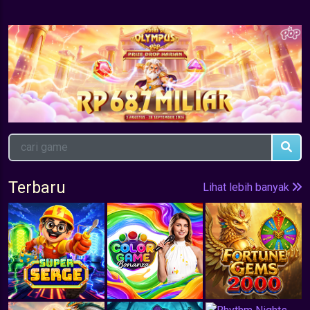
Terbaru
Lihat lebih banyak