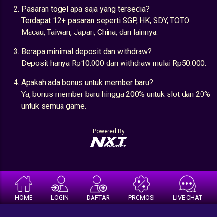
Pasaran togel apa saja yang tersedia?
Terdapat 12+ pasaran seperti SGP, HK, SDY, TOTO
Macau, Taiwan, Japan, China, dan lainnya.
Berapa minimal deposit dan withdraw?
Deposit hanya Rp10.000 dan withdraw mulai Rp50.000.
Apakah ada bonus untuk member baru?
Ya, bonus member baru hingga 200% untuk slot dan 20%
untuk semua game.
Powered By
HOME
LOGIN
DAFTAR
PROMOSI
LIVE CHAT