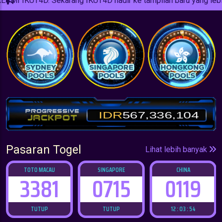
arang IKUT4D hadir ke tampilan baru yang lebih friendly deng
IDR
567,344,603
Pasaran Togel
Lihat lebih banyak
TOTO MACAU
SINGAPORE
CHINA
3381
0715
0119
TUTUP
TUTUP
12 : 03 : 53