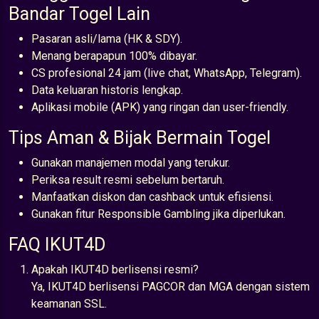
Bandar Togel Lain
Pasaran asli/lama (HK & SDY).
Menang berapapun 100% dibayar.
CS profesional 24 jam (live chat, WhatsApp, Telegram).
Data keluaran historis lengkap.
Aplikasi mobile (APK) yang ringan dan user-friendly.
Tips Aman & Bijak Bermain Togel
Gunakan manajemen modal yang terukur.
Periksa result resmi sebelum bertaruh.
Manfaatkan diskon dan cashback untuk efisiensi.
Gunakan fitur Responsible Gambling jika diperlukan.
FAQ IKUT4D
Apakah IKUT4D berlisensi resmi?
Ya, IKUT4D berlisensi PAGCOR dan MGA dengan sistem
keamanan SSL.