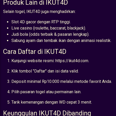
Produk Lain di IKUT4D
Selain togel, IKUT4D juga menghadirkan:
Slot 4D gacor dengan RTP tinggi.
Live casino (roulette, baccarat, blackjack).
Judi bola (odds terbaik & pasaran lengkap).
Sabung ayam dan tembak ikan dengan animasi realistik.
Cara Daftar di IKUT4D
Kunjungi website resmi: https://ikut4d.com.
Klik tombol "Daftar" dan isi data valid.
Deposit minimal Rp10.000 melalui metode favorit Anda.
Pilih pasaran togel atau permainan lain.
Tarik kemenangan dengan WD cepat 3 menit.
Keunggulan IKUT4D Dibanding