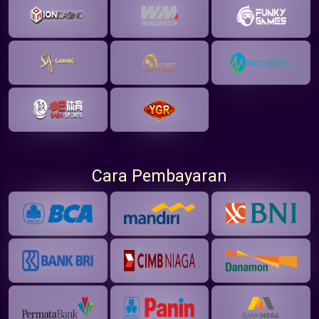
Cara Pembayaran