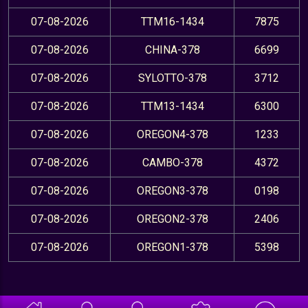
07-08-2026
TTM16-1434
7875
07-08-2026
CHINA-378
6699
07-08-2026
SYLOTTO-378
3712
07-08-2026
TTM13-1434
6300
07-08-2026
OREGON4-378
1233
07-08-2026
CAMBO-378
4372
07-08-2026
OREGON3-378
0198
07-08-2026
OREGON2-378
2406
07-08-2026
OREGON1-378
5398