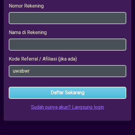
Nomor Rekening
Nama di Rekening
Kode Referral / Afiliasi (jika ada)
Daftar Sekarang
Sudah punya akun? Langsung login