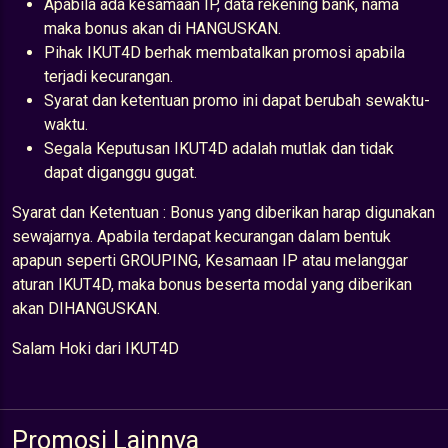
Apabila ada kesamaan IP, data rekening bank, nama
maka bonus akan di HANGUSKAN.
Pihak IKUT4D berhak membatalkan promosi apabila
terjadi kecurangan.
Syarat dan ketentuan promo ini dapat berubah sewaktu-
waktu.
Segala Keputusan IKUT4D adalah mutlak dan tidak
dapat diganggu gugat.
Syarat dan Ketentuan : Bonus yang diberikan harap digunakan
sewajarnya. Apabila terdapat kecurangan dalam bentuk
apapun seperti GROUPING, Kesamaan IP atau melanggar
aturan IKUT4D, maka bonus beserta modal yang diberikan
akan DIHANGUSKAN.
Salam Hoki dari IKUT4D
Promosi Lainnya