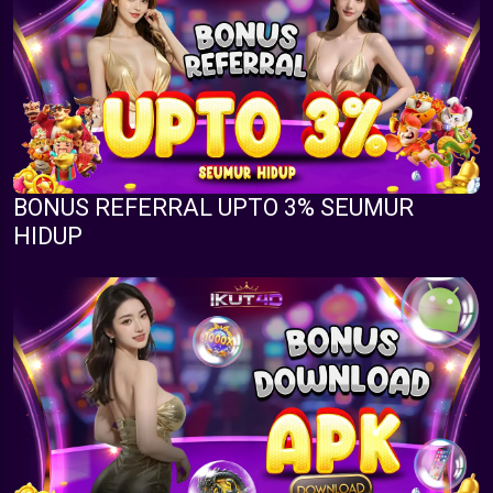
BONUS REFERRAL UPTO 3% SEUMUR
HIDUP