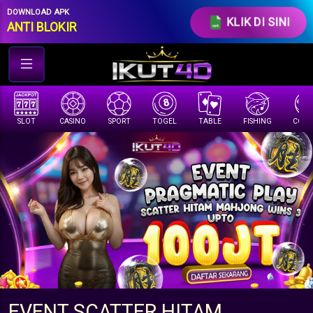
//under row-loginmenu
DOWNLOAD APK
KLIK DI SINI
ANTI BLOKIR
CASINO
SPORT
TOGEL
TABLE
FISHING
COCK F.
ARC
EVENT SCATTER HITAM