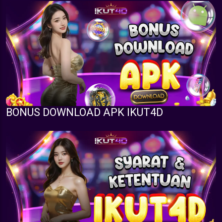
BONUS DOWNLOAD APK IKUT4D