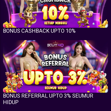
BONUS CASHBACK UPTO 10%
BONUS REFERRAL UPTO 3% SEUMUR
HIDUP