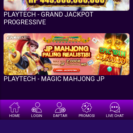
PLAYTECH - GRAND JACKPOT
PROGRESSIVE
PLAYTECH - MAGIC MAHJONG JP
HOME
LOGIN
DAFTAR
PROMOSI
LIVE CHAT