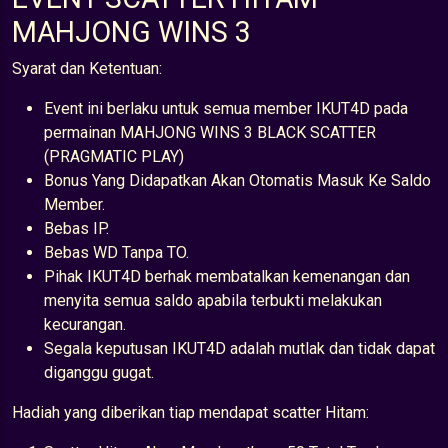
MAHJONG WINS 3
Syarat dan Ketentuan:
Event ini berlaku untuk semua member IKUT4D pada
permainan MAHJONG WINS 3 BLACK SCATTER
(PRAGMATIC PLAY)
Bonus Yang Didapatkan Akan Otomatis Masuk Ke Saldo
Member.
Bebas IP.
Bebas WD Tanpa TO.
Pihak IKUT4D berhak membatalkan kemenangan dan
menyita semua saldo apabila terbukti melakukan
kecurangan.
Segala keputusan IKUT4D adalah mutlak dan tidak dapat
diganggu gugat.
Hadiah yang diberikan tiap mendapat scatter Hitam: