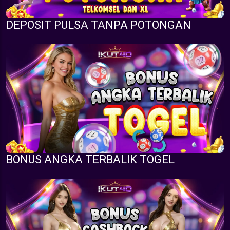
DEPOSIT PULSA TANPA POTONGAN
BONUS ANGKA TERBALIK TOGEL