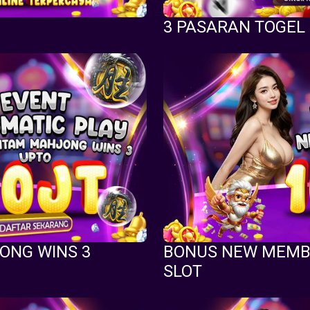
3 PASARAN TOGEL
ONG WINS 3
BONUS NEW MEMBER
SLOT