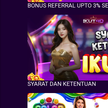
BONUS REFERRAL UPTO 3% S
SYARAT DAN KETENTUAN