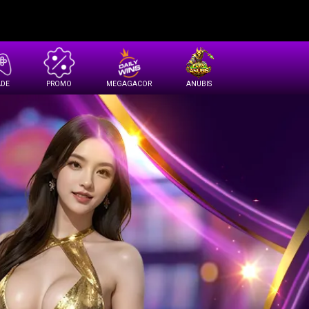
ADE
PROMO
MEGAGACOR
ANUBIS