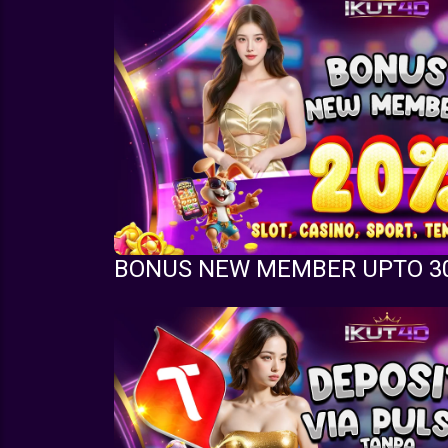
BONUS NEW MEMBER UPTO 30