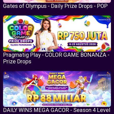
Gates of Olympus - Daily Prize Drops - POP
Pragmatig Play - COLOR GAME BONANZA -
Prize Drops
DAILY WINS MEGA GACOR - Season 4 Level