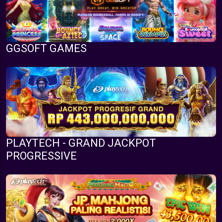
GGSOFT GAMES
PLAYTECH - GRAND JACKPOT
PROGRESSIVE