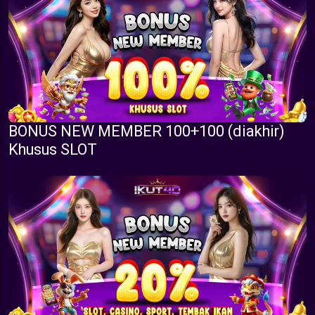
BONUS NEW MEMBER 100+100 (diakhir)
Khusus SLOT