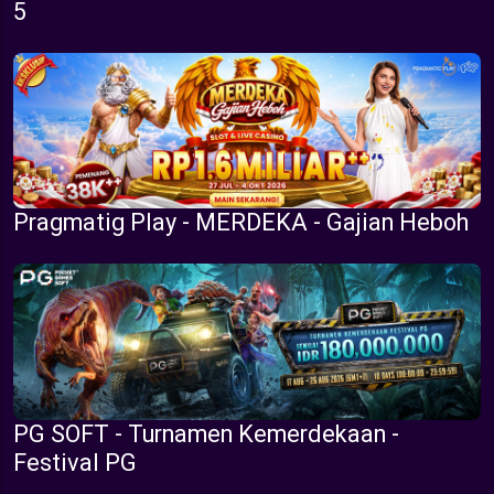
5
Pragmatig Play - MERDEKA - Gajian Heboh
PG SOFT - Turnamen Kemerdekaan -
Festival PG