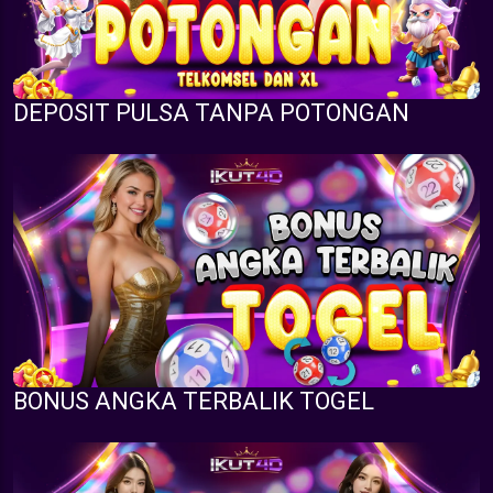
DEPOSIT PULSA TANPA POTONGAN
BONUS ANGKA TERBALIK TOGEL