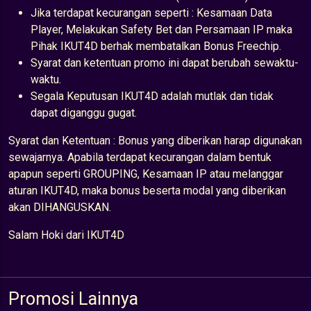
Jika terdapat kecurangan seperti : Kesamaan Data
Player, Melakukan Safety Bet dan Persamaan IP maka
Pihak IKUT4D berhak membatalkan Bonus Freechip.
Syarat dan ketentuan promo ini dapat berubah sewaktu-
waktu.
Segala Keputusan IKUT4D adalah mutlak dan tidak
dapat diganggu gugat.
Syarat dan Ketentuan : Bonus yang diberikan harap digunakan
sewajarnya. Apabila terdapat kecurangan dalam bentuk
apapun seperti GROUPING, Kesamaan IP atau melanggar
aturan IKUT4D, maka bonus beserta modal yang diberikan
akan DIHANGUSKAN.
Salam Hoki dari IKUT4D
Promosi Lainnya